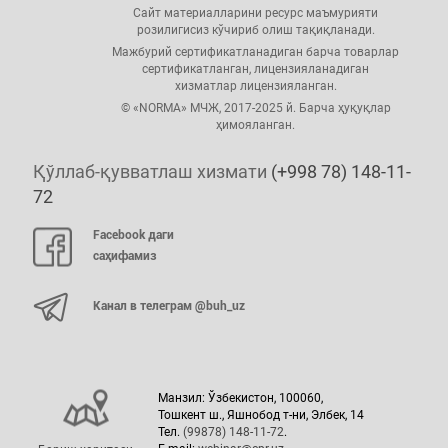
Сайт материалларини ресурс маъмурияти
розилигисиз кўчириб олиш тақиқланади.
Мажбурий сертификатланадиган барча товарлар
сертификатланган, лицензияланадиган
хизматлар лицензияланган.
© «NORMA» МЧЖ, 2017-2025 й. Барча ҳуқуқлар
ҳимояланган.
Қўллаб-қувватлаш хизмати
(+998 78) 148-11-
72
Facebook даги
саҳифамиз
Канал в телеграм @buh_uz
Манзил: Ўзбекистон, 100060,
Тошкент ш., Яшнобод т-ни, Элбек, 14
Тел.
(99878) 148-11-72
.