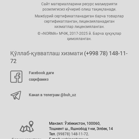
Сайт материалларини ресурс маъмурияти
розилигисиз кўчириб олиш тақиқланади.
Мажбурий сертификатланадиган барча товарлар
сертификатланган, лицензияланадиган
хизматлар лицензияланган.
© «NORMA» МЧЖ, 2017-2025 й. Барча ҳуқуқлар
ҳимояланган.
Қўллаб-қувватлаш хизмати
(+998 78) 148-11-
72
Facebook даги
саҳифамиз
Канал в телеграм @buh_uz
Манзил: Ўзбекистон, 100060,
Тошкент ш., Яшнобод т-ни, Элбек, 14
Тел.
(99878) 148-11-72
.