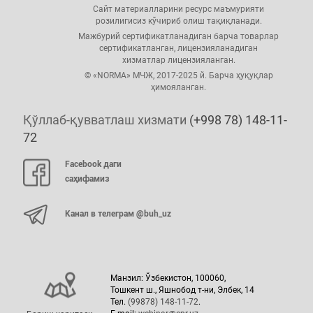
Сайт материалларини ресурс маъмурияти
розилигисиз кўчириб олиш тақиқланади.
Мажбурий сертификатланадиган барча товарлар
сертификатланган, лицензияланадиган
хизматлар лицензияланган.
© «NORMA» МЧЖ, 2017-2025 й. Барча ҳуқуқлар
ҳимояланган.
Қўллаб-қувватлаш хизмати
(+998 78) 148-11-
72
Facebook даги
саҳифамиз
Канал в телеграм @buh_uz
Манзил: Ўзбекистон, 100060,
Тошкент ш., Яшнобод т-ни, Элбек, 14
Тел.
(99878) 148-11-72
.