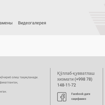
амены
Видеогалерея
Қўллаб-қувватлаш
 кўчириб олиш тақиқланади.
хизмати
(+998 78)
фикатланган,
148-11-72
нган.
Facebook даги
саҳифамиз