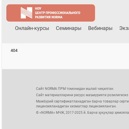
Онлайн-курсы
Семинары
Вебинары
Экз
404
Сайт NORMA ПРМ томонидан ишлаб чиқилган.
Сайт материалларини ресурс маъмурияти розилигисиз
Мажбурий сертификатланадиган барча товарлар серти
лицензияланадиган хизматлар лицензияланган.
© «NORMA» МЧЖ, 2017-2025 й. Барча ҳуқуқлар ҳимояла