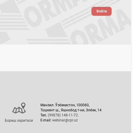
Войти
Манзил: Ўзбекистон, 100060,
Тошкент ш., Яшнобод т-ни, Элбек, 14
Тел.
(99878) 148-11-72
.
E-mail:
webinar@cpr.uz
Бориш харитаси