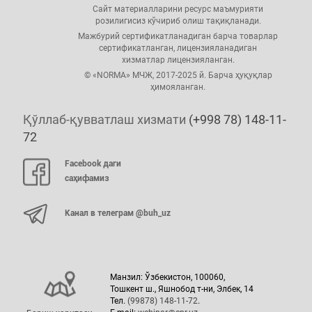
Сайт материалларини ресурс маъмурияти
розилигисиз кўчириб олиш тақиқланади.
Мажбурий сертификатланадиган барча товарлар
сертификатланган, лицензияланадиган
хизматлар лицензияланган.
© «NORMA» МЧЖ, 2017-2025 й. Барча ҳуқуқлар
ҳимояланган.
Қўллаб-қувватлаш хизмати
(+998 78) 148-11-
72
Facebook даги
саҳифамиз
Канал в телеграм @buh_uz
Манзил: Ўзбекистон, 100060,
Тошкент ш., Яшнобод т-ни, Элбек, 14
Тел.
(99878) 148-11-72
.