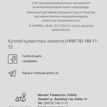
Сайт материалларини ресурс маъмурияти
розилигисиз кўчириб олиш тақиқланади.
Мажбурий сертификатланадиган барча товарлар
сертификатланган, лицензияланадиган
хизматлар лицензияланган.
© «NORMA» МЧЖ, 2017-2025 й. Барча ҳуқуқлар
ҳимояланган.
Қўллаб-қувватлаш хизмати
(+998 78) 148-11-
72
Facebook даги
саҳифамиз
Канал в телеграм @buh_uz
Манзил: Ўзбекистон, 100060,
Тошкент ш., Яшнобод т-ни, Элбек, 14
Тел.
(99878) 148-11-72
.