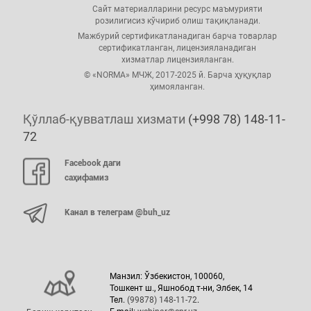
Сайт материалларини ресурс маъмурияти
розилигисиз кўчириб олиш тақиқланади.
Мажбурий сертификатланадиган барча товарлар
сертификатланган, лицензияланадиган
хизматлар лицензияланган.
© «NORMA» МЧЖ, 2017-2025 й. Барча ҳуқуқлар
ҳимояланган.
Қўллаб-қувватлаш хизмати
(+998 78) 148-11-
72
Facebook даги
саҳифамиз
Канал в телеграм @buh_uz
Манзил: Ўзбекистон, 100060,
Тошкент ш., Яшнобод т-ни, Элбек, 14
Тел.
(99878) 148-11-72
.