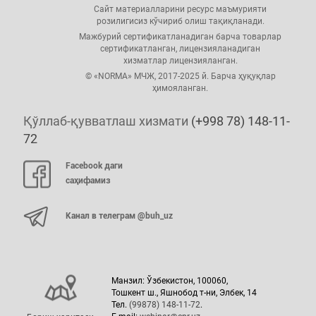
Сайт материалларини ресурс маъмурияти
розилигисиз кўчириб олиш тақиқланади.
Мажбурий сертификатланадиган барча товарлар
сертификатланган, лицензияланадиган
хизматлар лицензияланган.
© «NORMA» МЧЖ, 2017-2025 й. Барча ҳуқуқлар
ҳимояланган.
Қўллаб-қувватлаш хизмати
(+998 78) 148-11-
72
Facebook даги
саҳифамиз
Канал в телеграм @buh_uz
Манзил: Ўзбекистон, 100060,
Тошкент ш., Яшнобод т-ни, Элбек, 14
Тел.
(99878) 148-11-72
.