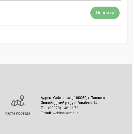
Перейти
Адрес: Узбекистан, 100060, г. Ташкент,
Яшнабадский р-н, ул. Эльбека, 14
Тел.
(99878) 148-11-72
.
E-mail:
webinar@cpr.uz
Карта проезда