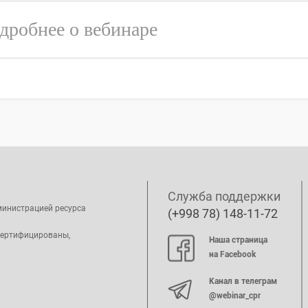
дробнее о вебинаре
Служба поддержки
министрацией ресурса
(+998 78) 148-11-72
сертифицированы,
Наша страница
на Facebook
Канал в телеграм
@webinar_cpr