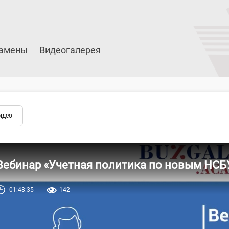
амены
Видеогалерея
идео
Вебинар «Учетная политика по новым НСБУ»
01:48:35
142