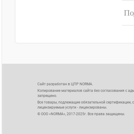
По
Сайт разработан в ЦПР NORMA.
Копирование материалов сайта без согласования с ад
запрещено.
Все товары, подлежащие обязательной сертификации, 
лицензируемые услуги - лицензированы.
© ООО «NORMA», 2017-2025г. Все права защищены.