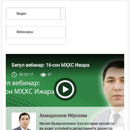
Видео
Вебинары
Бепул вебинар: 16-сон МҲХС Ижара
00:23:17
57
Ахмадхонов Иброхим
Молия Вазирлигининг Бухгалтерия ҳисоботи
ва аудит услубиёти департаменти директор