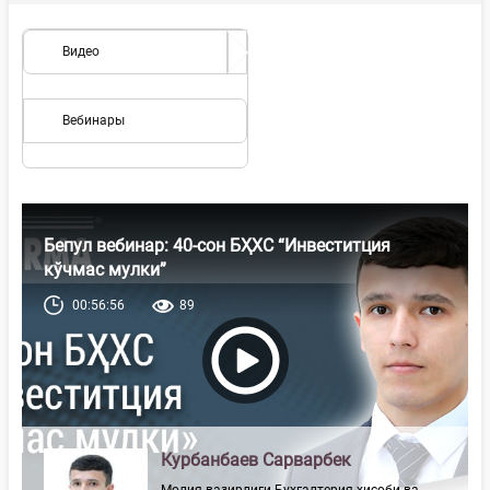
Видео
Вебинары
Бепул вебинар: 40-сон БҲХС “Инвеститция
кўчмас мулки”
00:56:56
89
Курбанбаев Сарварбек