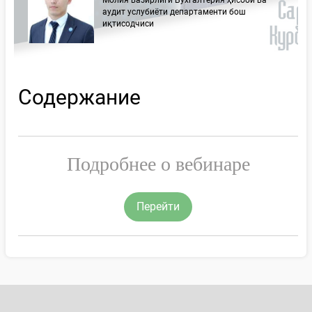
Молия вазирлиги Бухгалтерия ҳисоби ва
аудит услубиёти департаменти бош
иқтисодчиси
Содержание
Подробнее о вебинаре
Перейти