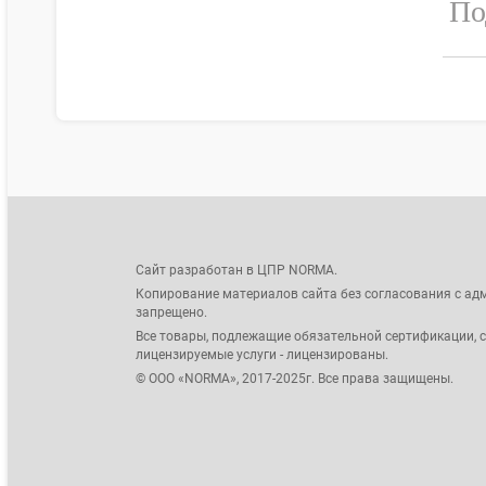
По
Сайт разработан в ЦПР NORMA.
Копирование материалов сайта без согласования с ад
запрещено.
Все товары, подлежащие обязательной сертификации, 
лицензируемые услуги - лицензированы.
© ООО «NORMA», 2017-2025г. Все права защищены.