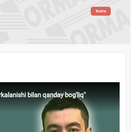
Войти
alanishi bilan qanday bog‘liq"