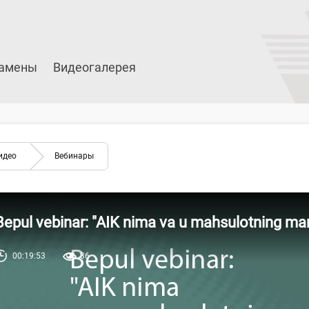
амены
Видеогалерея
идео
Вебинары
Bepul vebinar: "AIK nima va u mahsulotning mark
00:19:53
36