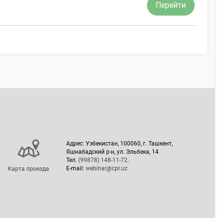
Перейти
Адрес: Узбекистан, 100060, г. Ташкент,
Яшнабадский р-н, ул. Эльбека, 14
Тел.
(99878) 148-11-72
.
E-mail:
webinar@cpr.uz
Карта проезда