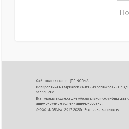
По
Сайт разработан в ЦПР NORMA.
Копирование материалов сайта без согласования с ад
запрещено.
Все товары, подлежащие обязательной сертификации, 
лицензируемые услуги - лицензированы.
© ООО «NORMA», 2017-2025г. Все права защищены.