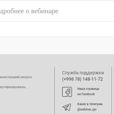
дробнее о вебинаре
Служба поддержки
министрацией ресурса
(+998 78) 148-11-72
сертифицированы,
Наша страница
на Facebook
Канал в телеграм
@webinar_cpr