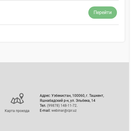
Перейти
Адрес: Узбекистан, 100060, г. Ташкент,
Яшнабадский р-н, ул. Эльбека, 14
Тел.
(99878) 148-11-72
.
E-mail:
webinar@cpr.uz
Карта проезда