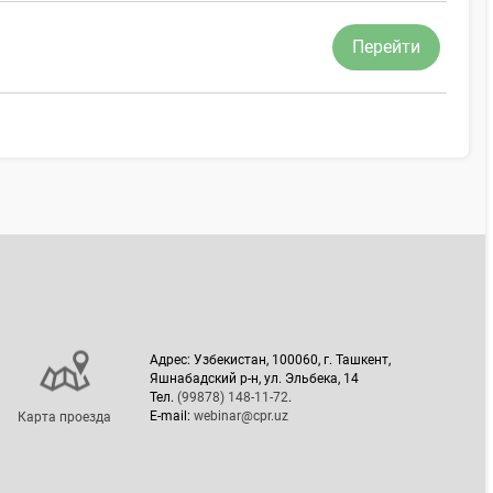
Перейти
Адрес: Узбекистан, 100060, г. Ташкент,
Яшнабадский р-н, ул. Эльбека, 14
Тел.
(99878) 148-11-72
.
E-mail:
webinar@cpr.uz
Карта проезда