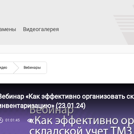
амены
Видеогалерея
идео
Вебинары
Вебинар «Как эффективно организовать ск
инвентаризацию» (23.01.24)
01:01:45
39