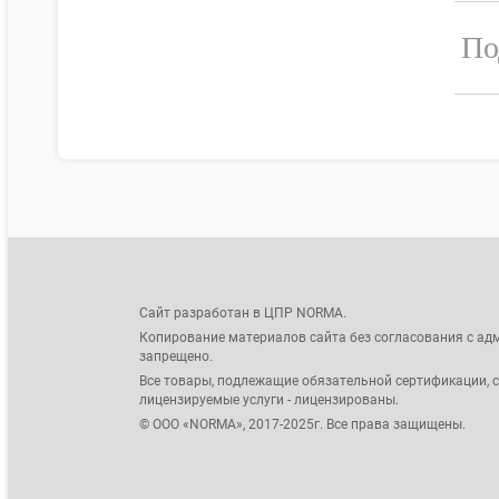
По
Сайт разработан в ЦПР NORMA.
Копирование материалов сайта без согласования с ад
запрещено.
Все товары, подлежащие обязательной сертификации, 
лицензируемые услуги - лицензированы.
© ООО «NORMA», 2017-2025г. Все права защищены.