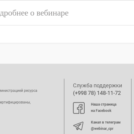
дробнее о вебинаре
Служба поддержки
министрацией ресурса
(+998 78) 148-11-72
сертифицированы,
Наша страница
на Facebook
Канал в телеграм
@webinar_cpr