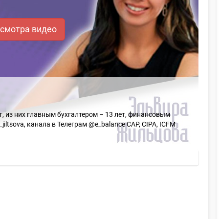
осмотра видео
, из них главным бухгалтером – 13 лет, финансовым
jiltsova, канала в Телеграм @e_balance CAP, CIPA, ICFM