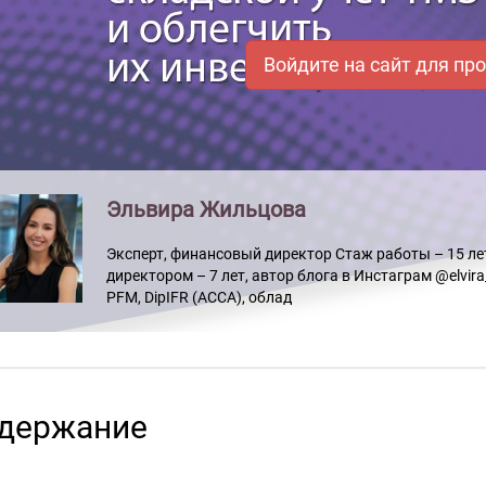
Войдите на сайт для пр
Эльвира Жильцова
Эксперт, финансовый директор Стаж работы – 15 лет
директором – 7 лет, автор блога в Инстаграм @elvira_
PFM, DipIFR (ACCA), облад
держание