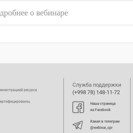
дробнее о вебинаре
Служба поддержки
министрацией ресурса
(+998 78) 148-11-72
сертифицированы,
Наша страница
на Facebook
Канал в телеграм
@webinar_cpr