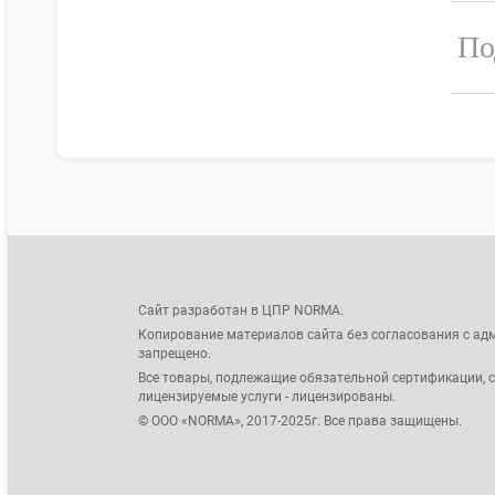
По
Сайт разработан в ЦПР NORMA.
Копирование материалов сайта без согласования с ад
запрещено.
Все товары, подлежащие обязательной сертификации, 
лицензируемые услуги - лицензированы.
© ООО «NORMA», 2017-2025г. Все права защищены.