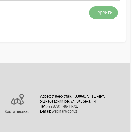
Перейти
Адрес: Узбекистан, 100060, г. Ташкент,
Яшнабадский р-н, ул. Эльбека, 14
Тел.
(99878) 148-11-72
.
E-mail:
webinar@cpr.uz
Карта проезда