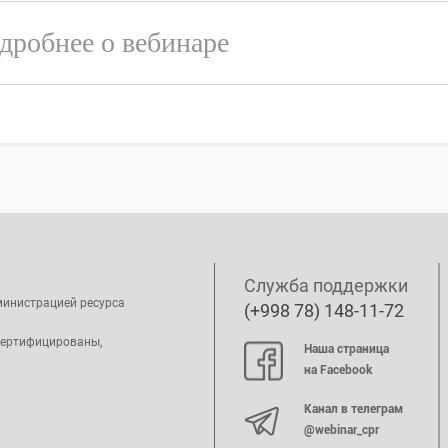
дробнее о вебинаре
Служба поддержки
министрацией ресурса
(+998 78) 148-11-72
сертифицированы,
Наша страница
на Facebook
Канал в телеграм
@webinar_cpr