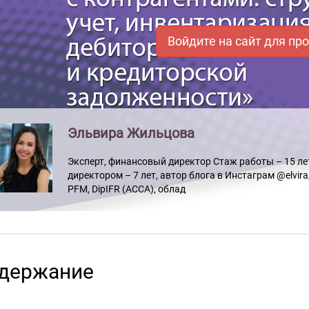
Войдите на сайт для пр
Эльвира Жильцова
Эксперт, финансовый директор Стаж работы – 15 лет
директором – 7 лет, автор блога в Инстаграм @elvira_
PFM, DipIFR (ACCA), облад
держание