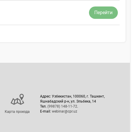
Перейти
Адрес: Узбекистан, 100060, г. Ташкент,
Яшнабадский р-н, ул. Эльбека, 14
Тел.
(99878) 148-11-72
.
E-mail:
webinar@cpr.uz
Карта проезда