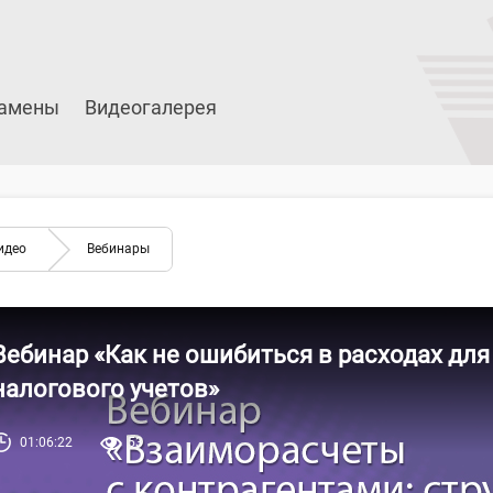
амены
Видеогалерея
идео
Вебинары
Вебинар «Как не ошибиться в расходах для
налогового учетов»
01:06:22
53