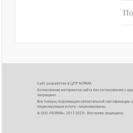
По
Сайт разработан в ЦПР NORMA.
Копирование материалов сайта без согласования с ад
запрещено.
Все товары, подлежащие обязательной сертификации, 
лицензируемые услуги - лицензированы.
© ООО «NORMA», 2017-2025г. Все права защищены.