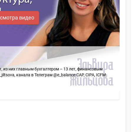
осмотра видео
, из них главным бухгалтером – 13 лет, финансовым
jiltsova, канала в Телеграм @e_balance CAP, CIPA, ICFM