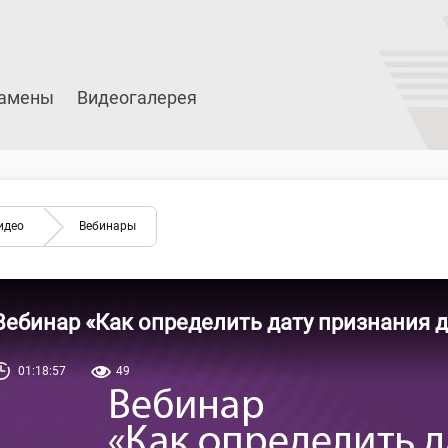
амены
Видеогалерея
идео
Вебинары
Вебинар «Как определить дату признания 
01:18:57
49