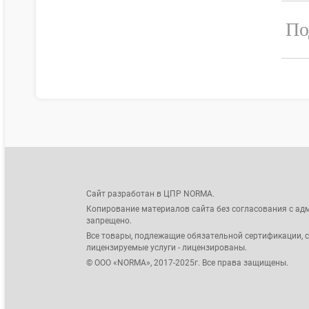
По
Сайт разработан в ЦПР NORMA.
Копирование материалов сайта без согласования с ад
запрещено.
Все товары, подлежащие обязательной сертификации, 
лицензируемые услуги - лицензированы.
© ООО «NORMA», 2017-2025г. Все права защищены.