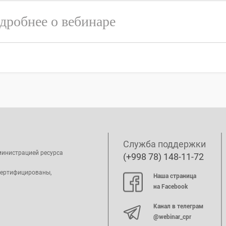
дробнее о вебинаре
Служба поддержки
министрацией ресурса
(+998 78) 148-11-72
сертифицированы,
Наша страница
на Facebook
Канал в телеграм
@webinar_cpr