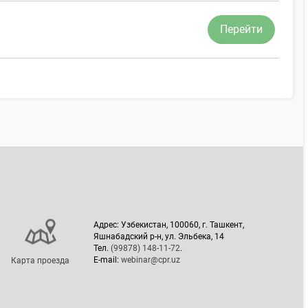
Перейти
Адрес: Узбекистан, 100060, г. Ташкент,
Яшнабадский р-н, ул. Эльбека, 14
Тел.
(99878) 148-11-72
.
E-mail:
webinar@cpr.uz
Карта проезда