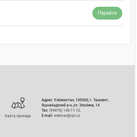
Перейти
Адрес: Узбекистан, 100060, г. Ташкент,
Яшнабадский р-н, ул. Эльбека, 14
Тел.
(99878) 148-11-72
.
E-mail:
webinar@cpr.uz
Карта проезда