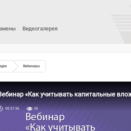
амены
Видеогалерея
идео
Вебинары
Вебинар «Как учитывать капитальные вло
00:57:36
35