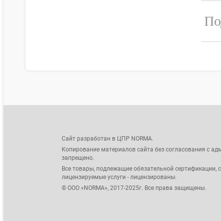
По
Сайт разработан в ЦПР NORMA.
Копирование материалов сайта без согласования с ад
запрещено.
Все товары, подлежащие обязательной сертификации, 
лицензируемые услуги - лицензированы.
© ООО «NORMA», 2017-2025г. Все права защищены.