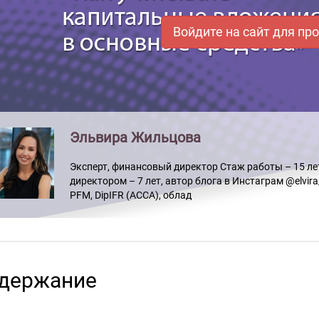
Войдите на сайт для пр
Эльвира Жильцова
Эксперт, финансовый директор Стаж работы – 15 лет
директором – 7 лет, автор блога в Инстаграм @elvira_
PFM, DipIFR (ACCA), облад
держание