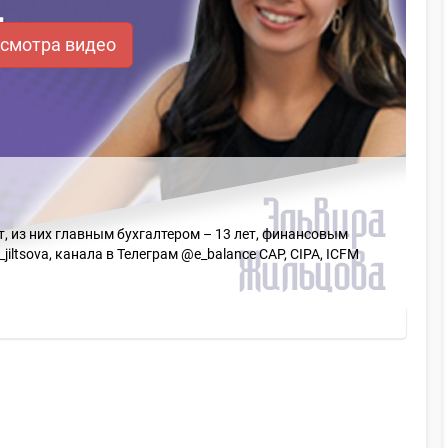
осмотра видео
, из них главным бухгалтером – 13 лет, финансовым
jiltsova, канала в Телеграм @e_balance CAP, CIPA, ICFM