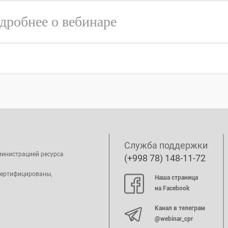
дробнее о вебинаре
Служба поддержки
министрацией ресурса
(+998 78) 148-11-72
сертифицированы,
Наша страница
на Facebook
Канал в телеграм
@webinar_cpr