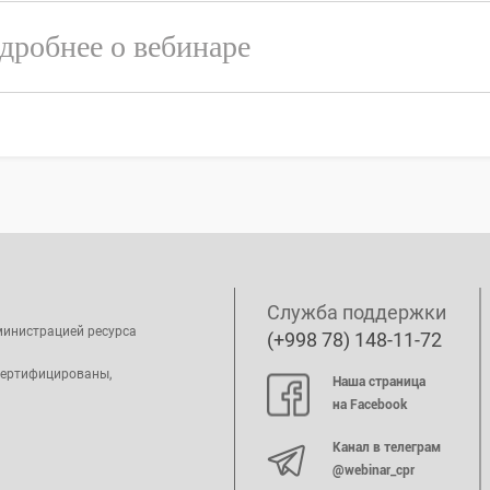
дробнее о вебинаре
Служба поддержки
министрацией ресурса
(+998 78) 148-11-72
сертифицированы,
Наша страница
на Facebook
Канал в телеграм
@webinar_cpr