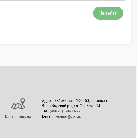
Перейти
Адрес: Узбекистан, 100060, г. Ташкент,
Яшнабадский р-н, ул. Эльбека, 14
Тел.
(99878) 148-11-72
.
E-mail:
webinar@cpr.uz
Карта проезда