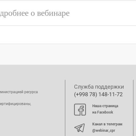
дробнее о вебинаре
Служба поддержки
министрацией ресурса
(+998 78) 148-11-72
сертифицированы,
Наша страница
на Facebook
Канал в телеграм
@webinar_cpr