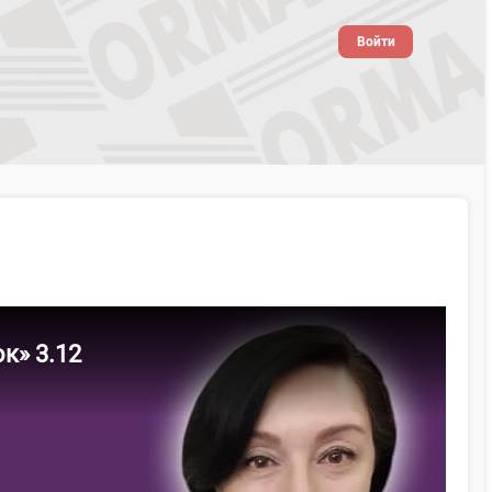
Войти
к» 3.12