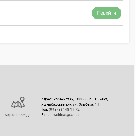
Перейти
Адрес: Узбекистан, 100060, г. Ташкент,
Яшнабадский р-н, ул. Эльбека, 14
Тел.
(99878) 148-11-72
.
E-mail:
webinar@cpr.uz
Карта проезда