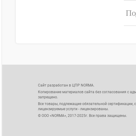
По
Сайт разработан в ЦПР NORMA.
Копирование материалов сайта без согласования с ад
запрещено.
Все товары, подлежащие обязательной сертификации, 
лицензируемые услуги - лицензированы.
© ООО «NORMA», 2017-2025г. Все права защищены.