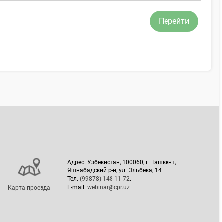
Перейти
Адрес: Узбекистан, 100060, г. Ташкент,
Яшнабадский р-н, ул. Эльбека, 14
Тел.
(99878) 148-11-72
.
E-mail:
webinar@cpr.uz
Карта проезда