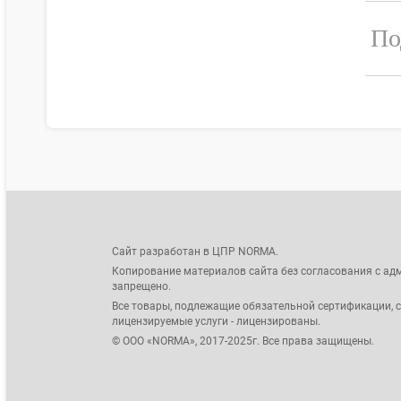
По
Сайт разработан в ЦПР NORMA.
Копирование материалов сайта без согласования с ад
запрещено.
Все товары, подлежащие обязательной сертификации, 
лицензируемые услуги - лицензированы.
© ООО «NORMA», 2017-2025г. Все права защищены.