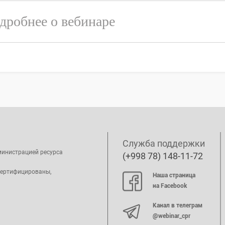
дробнее о вебинаре
Служба поддержки
министрацией ресурса
(+998 78) 148-11-72
сертифицированы,
Наша страница
на Facebook
Канал в телеграм
@webinar_cpr