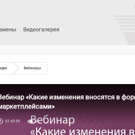
амены
Видеогалерея
идео
Вебинары
Вебинар «Какие изменения вносятся в фор
маркетплейсами»
01:43:59
53