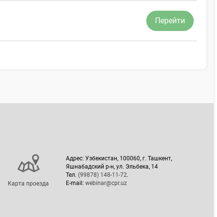
Перейти
Адрес: Узбекистан, 100060, г. Ташкент,
Яшнабадский р-н, ул. Эльбека, 14
Тел.
(99878) 148-11-72
.
E-mail:
webinar@cpr.uz
Карта проезда