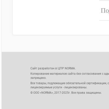
По
Сайт разработан в ЦПР NORMA.
Копирование материалов сайта без согласования с ад
запрещено.
Все товары, подлежащие обязательной сертификации, 
лицензируемые услуги - лицензированы.
© ООО «NORMA», 2017-2025г. Все права защищены.