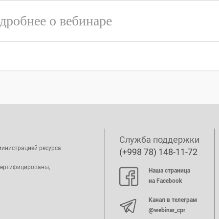
дробнее о вебинаре
Служба поддержки
министрацией ресурса
(+998 78) 148-11-72
сертифицированы,
Наша страница
на Facebook
Канал в телеграм
@webinar_cpr