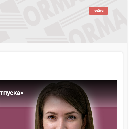
Войти
тпуска»