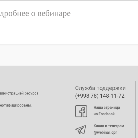
дробнее о вебинаре
Служба поддержки
министрацией ресурса
(+998 78) 148-11-72
сертифицированы,
Наша страница
на Facebook
Канал в телеграм
@webinar_cpr