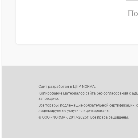
По
Сайт разработан в ЦПР NORMA.
Копирование материалов сайта без согласования с ад
запрещено.
Все товары, подлежащие обязательной сертификации, 
лицензируемые услуги - лицензированы.
© ООО «NORMA», 2017-2025г. Все права защищены.