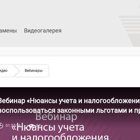
амены
Видеогалерея
идео
Вебинары
Вебинар «Нюансы учета и налогообложения
воспользоваться законными льготами и 
01:37:16
64