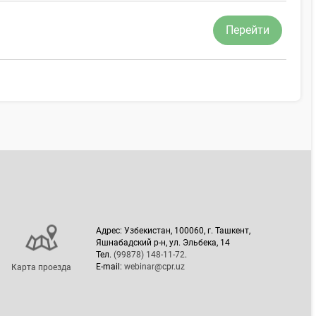
Перейти
Адрес: Узбекистан, 100060, г. Ташкент,
Яшнабадский р-н, ул. Эльбека, 14
Тел.
(99878) 148-11-72
.
E-mail:
webinar@cpr.uz
Карта проезда