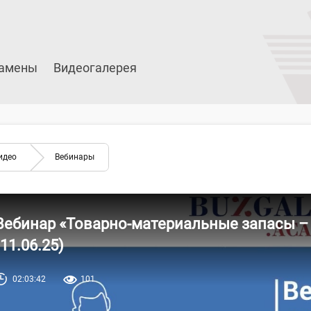
амены
Видеогалерея
идео
Вебинары
Вебинар «Товарно-материальные запасы –
(11.06.25)
02:03:42
101