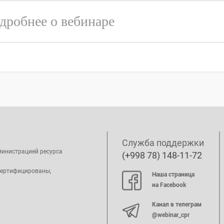
дробнее о вебинаре
Служба поддержки
министрацией ресурса
(+998 78) 148-11-72
сертифицированы,
Наша страница
на Facebook
Канал в телеграм
@webinar_cpr