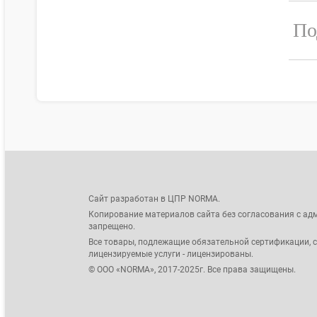
По
Сайт разработан в ЦПР NORMA.
Копирование материалов сайта без согласования с ад
запрещено.
Все товары, подлежащие обязательной сертификации, 
лицензируемые услуги - лицензированы.
© ООО «NORMA», 2017-2025г. Все права защищены.