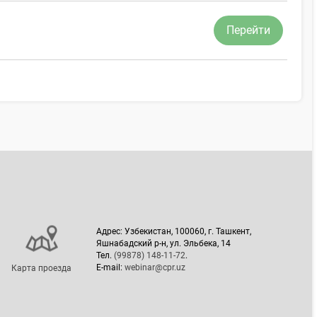
Перейти
Адрес: Узбекистан, 100060, г. Ташкент,
Яшнабадский р-н, ул. Эльбека, 14
Тел.
(99878) 148-11-72
.
E-mail:
webinar@cpr.uz
Карта проезда