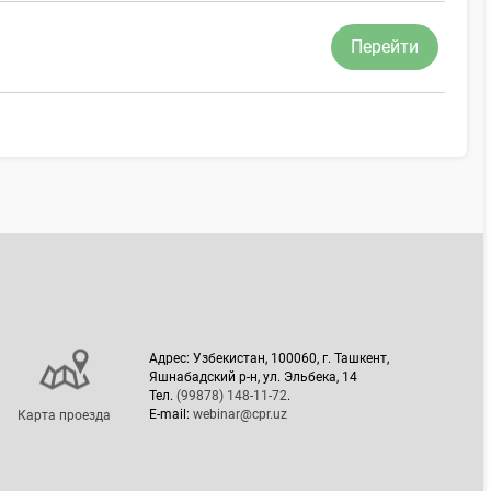
Перейти
Адрес: Узбекистан, 100060, г. Ташкент,
Яшнабадский р-н, ул. Эльбека, 14
Тел.
(99878) 148-11-72
.
E-mail:
webinar@cpr.uz
Карта проезда