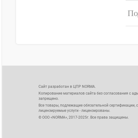
По
Сайт разработан в ЦПР NORMA.
Копирование материалов сайта без согласования с ад
запрещено.
Все товары, подлежащие обязательной сертификации, 
лицензируемые услуги - лицензированы.
© ООО «NORMA», 2017-2025г. Все права защищены.