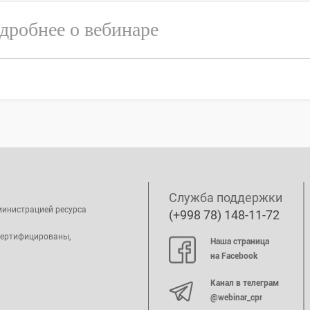
дробнее о вебинаре
Служба поддержки
министрацией ресурса
(+998 78) 148-11-72
сертифицированы,
Наша страница
на Facebook
Канал в телеграм
@webinar_cpr