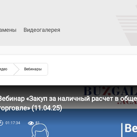
амены
Видеогалерея
идео
Вебинары
Вебинар «Закуп за наличный расчет в обще
торговле» (11.04.25)
01:17:34
81