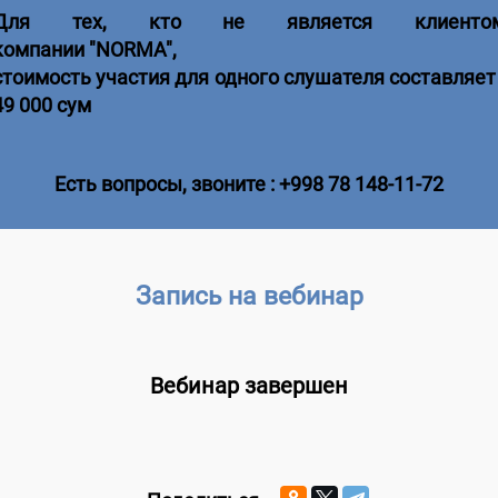
Для тех,
кто не является клиенто
компании
"NORMA",
стоимость участия для одного слушателя составляет 
49 000 сум
Есть вопросы, звоните : +998 78 148-11-72
Запись на вебинар
Вебинар завершен