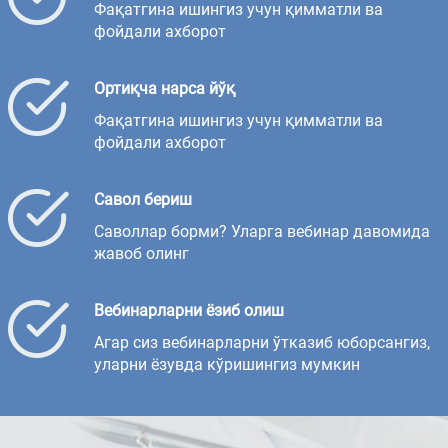
Фақатгина ишингиз учун қимматли ва
фойдали ахборот
Ортиқча нарса йўқ
Фақатгина ишингиз учун қимматли ва
фойдали ахборот
Савол бериш
Саволлар борми? Уларга вебинар давомида
жавоб олинг
Вебинарларни ёзиб олиш
Агар сиз вебинарларни ўтказиб юборсангиз,
уларни ёзувда кўришингиз мумкин