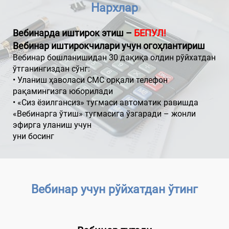
Нархлар
Вебинарда иштирок этиш –
БЕПУЛ!
Вебинар иштирокчилари учун огоҳлантириш
Вебинар бошланишидан 30 дақиқа олдин рўйхатдан
ўтганингиздан сўнг:
• Уланиш ҳаволаси СМС орқали телефон
рақамингизга юборилади
• «Сиз ёзилгансиз» тугмаси автоматик равишда
«Вебинарга ўтиш» тугмасига ўзгаради – жонли
эфирга уланиш учун
уни босинг
Вебинар учун рўйхатдан ўтинг