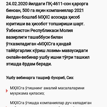
24.02.2020 йилдаги ПҚ-4611-сон қарорга
биноан, 500 га яқин компаниялар 2021
йилдан бошлаб МҲХС асосида ҳисоб
юритиши ва ҳисобот топшириши шарт.
Ўзбекистон Республикаси Молия
вазирлиги ташаббуси билан
ўтказиладиган «МҲХСга қандай
тайёргарлик кўриш лозим» мавзусидаги
онлайн-вебинар ушбу ишни тўғри ташкил
этишда ёрдам беради.
Ушбу вебинарга ташриф буюриб, Сиз:
МҲХСга ўтишнинг амалий масалаларини
муҳокама қиласиз;
МҲХСга ўтишда компаниялар дуч келадиган