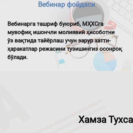
Вебинар фойдаси
Вебинарга ташриф буюриб, МҲХСга
мувофиқ ишончли молиявий ҳисоботни
ўз вақтида тайёрлаш учун зарур хатти-
ҳаракатлар режасини тузишингиз осонроқ
бўлади.
Хамза Тухса