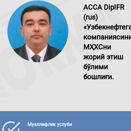
ACCA DipIFR
(rus)
«Узбекнефтег
компаниясин
МҲХСни
жорий этиш
бўлими
бошлиғи.
Муаллифлик услуби