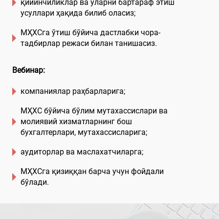
қийинчиликлар ва уларни бартараф этиш
усуллари ҳақида билиб оласиз;
МҲХСга ўтиш бўйича дастлабки чора-
тадбирлар режаси билан танишасиз.
Вебинар:
компаниялар раҳбарларига;
МҲХС бўйича бўлим мутахассислари ва
молиявий хизматларнинг бош
бухгалтерлари, мутахассисларига;
аудиторлар ва маслахатчиларга;
МҲХСга қизиққан барча учун фойдали
бўлади.