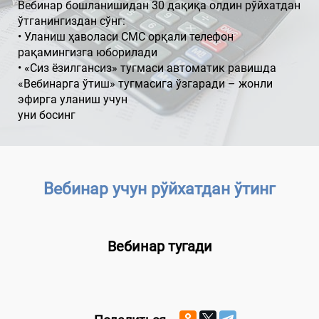
Вебинар бошланишидан 30 дақиқа олдин рўйхатдан
ўтганингиздан сўнг:
• Уланиш ҳаволаси СМС орқали телефон
рақамингизга юборилади
• «Сиз ёзилгансиз» тугмаси автоматик равишда
«Вебинарга ўтиш» тугмасига ўзгаради – жонли
эфирга уланиш учун
уни босинг
Вебинар учун рўйхатдан ўтинг
Вебинар тугади