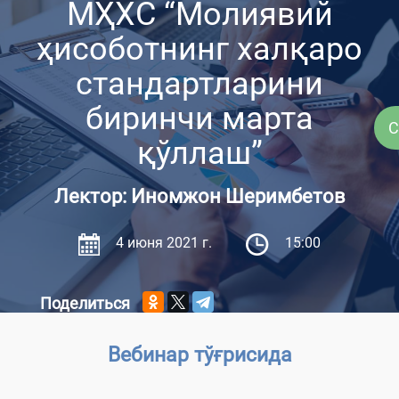
МҲХС “Молиявий
ҳисоботнинг халқаро
стандартларини
биринчи марта
С
қўллаш”
Лектор: Иномжон Шеримбетов
4 июня 2021 г.
15:00
Поделиться
Вебинар тўғрисида