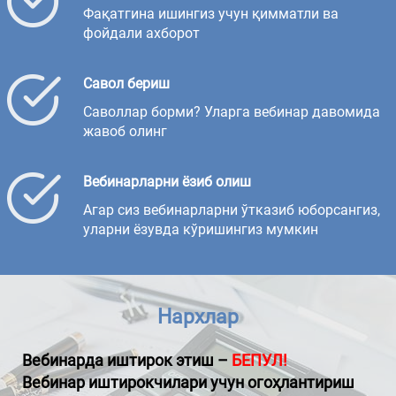
Фақатгина ишингиз учун қимматли ва
фойдали ахборот
Савол бериш
Саволлар борми? Уларга вебинар давомида
жавоб олинг
Вебинарларни ёзиб олиш
Агар сиз вебинарларни ўтказиб юборсангиз,
уларни ёзувда кўришингиз мумкин
Нархлар
Вебинарда иштирок этиш –
БЕПУЛ!
Вебинар иштирокчилари учун огоҳлантириш