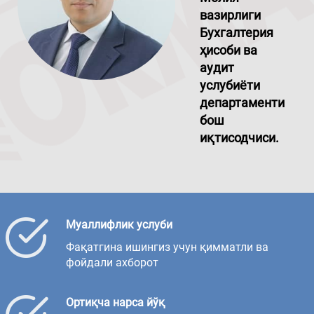
вазирлиги
Бухгалтерия
ҳисоби ва
аудит
услубиёти
департаменти
бош
иқтисодчиси.
Муаллифлик услуби
Фақатгина ишингиз учун қимматли ва
фойдали ахборот
Ортиқча нарса йўқ