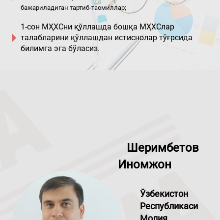
бажариладиган тартиб-таомиллар;
1-сон МҲХСни қўллашда бошқа МҲХСлар
талабларини қўллашдан истиснолар тўғрсида
билимга эга бўласиз.
Шеримбетов
Иномжон
Ўзбекистон
Республикаси
Молия