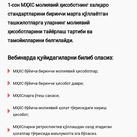
1-сон МҲХС молиявий ҳисоботнинг халқаро
стандартларини биринчи марта қўллаётган
ташкилотларга уларнинг молиявий
ҳисоботларини тайёрлаш тартиби ва
тамойилларини белгилайди.
Вебинарда қуйидагиларни билиб оласиз:
МҲХС бўйича биринчи молиявий ҳисоботлар;
МҲХС бўйича биринчи ҳисобот даври;
МҲХСларга ўтиш санаси;
МҲХС бўйича молиявий ҳолат тўғрисидаги кириш
ҳисобот;
МҲХСларни ретроспектив қўллашдан озод этадиган
ҳолатлар тўғрисида маълумотга эга бўласиз.