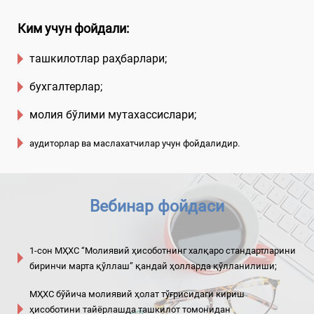
Ким учун фойдали:
ташкилотлар раҳбарлари;
бухгалтерлар;
молия бўлими мутахассислари;
аудиторлар ва маслахатчилар учун фойдалидир.
Вебинар фойдаси
1-сон МҲХС “Молиявий ҳисоботнинг халқаро стандартларини
биринчи марта қўллаш” қандай ҳолларда қўлланилиши;
МҲХС бўйича молиявий ҳолат тўғрисидаги кириш
ҳисоботини тайёрлашда ташкилот томонидан