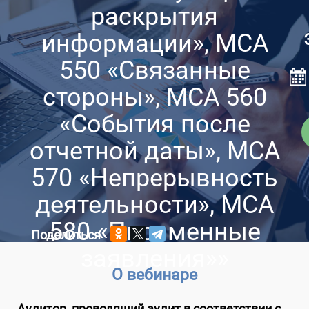
раскрытия
информации», МСА
550 «Связанные
стороны», МСА 560
«События после
отчетной даты», МСА
570 «Непрерывность
деятельности», МСА
580 «Письменные
Поделиться
заявления»»
О вебинаре
Аудитор, проводящий аудит в соответствии с