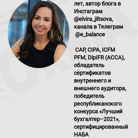
лет, автор блога в
Инстаграм
@elvira
_
jiltsova,
канала в Телеграм
@e
_
balance
CAP, CIPA, ICFM
PFM, DipIFR (ACCA),
обладатель
сертификатов
внутреннего и
внешнего аудитора,
победитель
республиканского
конкурса «Лучший
бухгалтер–2021»,
сертифицированный
НАБА