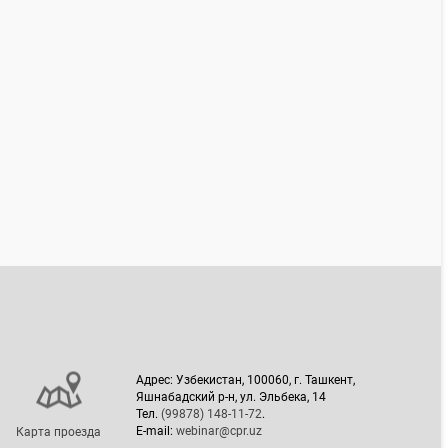
Адрес: Узбекистан, 100060, г. Ташкент,
Яшнабадский р-н, ул. Эльбека, 14
Тел.
(99878) 148-11-72
.
E-mail:
webinar@cpr.uz
Карта проезда