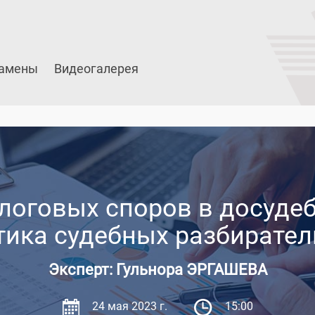
амены
Видеогалерея
логовых споров в досуде
тика судебных разбирател
Эксперт: Гульнора ЭРГАШЕВА
24 мая 2023 г.
15:00