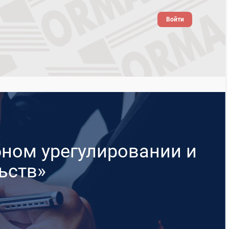
Войти
бном урегулировании и
ьств»