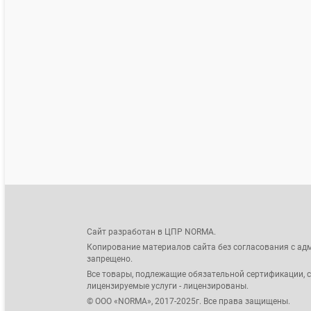
Сайт разработан в ЦПР NORMA.
Копирование материалов сайта без согласования с ад
запрещено.
Все товары, подлежащие обязательной сертификации, 
лицензируемые услуги - лицензированы.
© ООО «NORMA», 2017-2025г. Все права защищены.