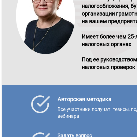
налогообложения, бу
организации грамотн
на вашем предприят
Имеет более чем 25-
налоговых органах
Под ее руководством
налоговых проверок
Авторская методика
Все участники получат тезисы, п
вебинара
Задать вопрос