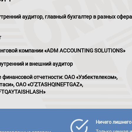
утренний аудитор, главный бухгалтер в разных сфер
т
инговой компании «ADM ACCOUNTING SOLUTIONS»
нутренний и внешний аудитор
е финансовой отчетности: ОАО «Узбектелеком»,
чтаси», ОАО «O’ZTASHQINEFTGAZ»,
FTQAYTAISHLASH»
Ничего лишнего
Только ценная 