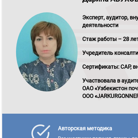
Эксперт, аудитор, вн
деятельности
Стаж работы – 28 ле
Учредитель консалт
Сертификаты: CAP, в
Участвовала в аудит
ОАО
«Узбекистон по
ООО «JARKURGONNE
Авторская методика