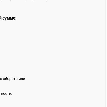
й сумме:
 с оборота или
тности;