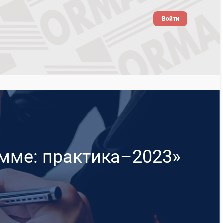
Войти
умме: практика–2023»