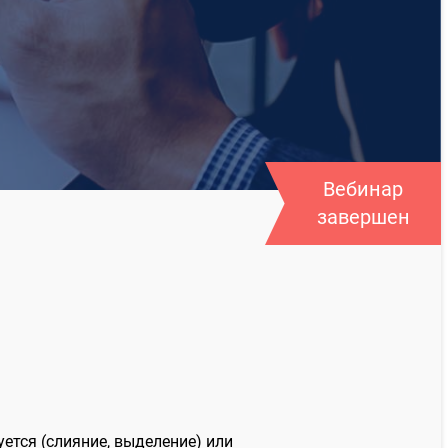
Вебинар
завершен
уется (слияние, выделение) или