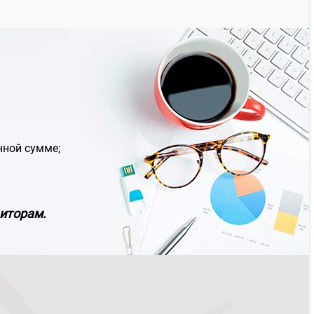
нной сумме;
диторам.