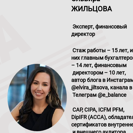
ЖИЛЬЦОВА
Эксперт, финансовый
директор
Стаж работы – 15 лет, и
них главным бухгалтер
– 14 лет, финансовым
директором – 10 лет,
автор блога в Инстагра
@elvira
_
jiltsova, канала в
Телеграм @e
_
balance
CAP, CIPA, ICFM PFM,
DipIFR (ACCA), обладате
сертификатов внутренн
и внешнего аудитора,