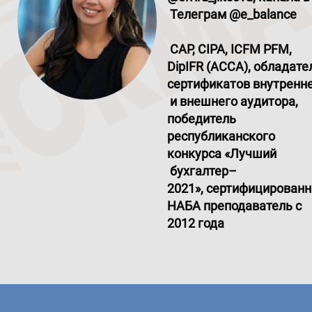
Телеграм @e
_
balance
CAP, CIPA, ICFM PFM,
DipIFR (ACCA), обладате
сертификатов внутренн
и внешнего аудитора,
победитель
республиканского
конкурса «Лучший
бухгалтер–
2021», сертифицирован
НАБА преподаватель с
2012 года