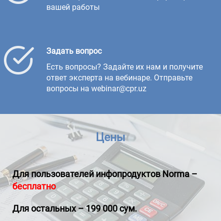
вашей работы
Задать вопрос
Есть вопросы? Задайте их нам и получите
ответ эксперта на вебинаре. Отправьте
вопросы на webinar@cpr.uz
Цены
Для пользователей инфопродуктов
Norma
–
бесплатно
Для остальных – 199 000 сум.