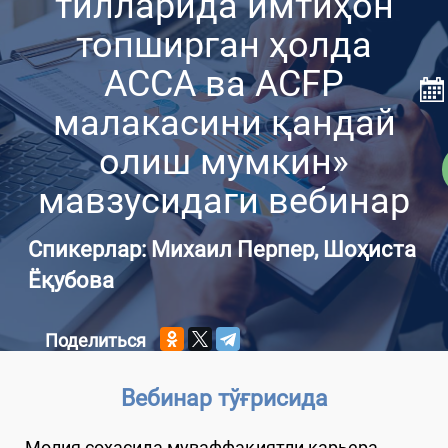
тилларида имтиҳон
топширган ҳолда
ACCA ва ACFP
малакасини қандай
олиш мумкин»
мавзусидаги вебинар
Спикерлар: Михаил Перпер, Шоҳиста
Ёқубова
Поделиться
Вебинар тўғрисида
Молия соҳасида муваффақиятли карьера