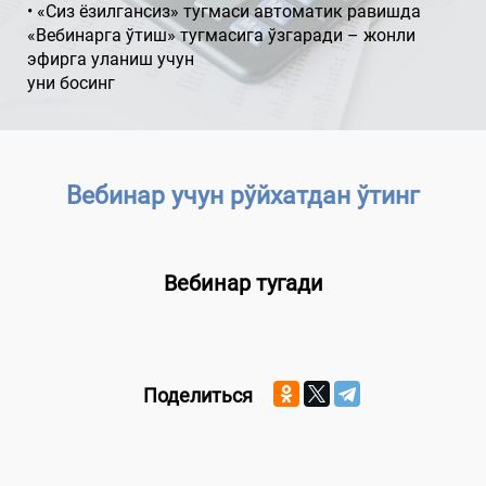
• «Сиз ёзилгансиз» тугмаси автоматик равишда
«Вебинарга ўтиш» тугмасига ўзгаради – жонли
эфирга уланиш учун
уни босинг
Вебинар учун рўйхатдан ўтинг
Вебинар тугади
Поделиться