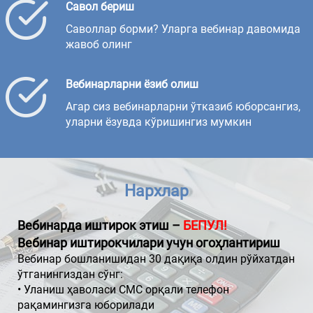
Савол бериш
Саволлар борми? Уларга вебинар давомида
жавоб олинг
Вебинарларни ёзиб олиш
Агар сиз вебинарларни ўтказиб юборсангиз,
уларни ёзувда кўришингиз мумкин
Нархлар
Вебинарда иштирок этиш –
БЕПУЛ!
Вебинар иштирокчилари учун огоҳлантириш
Вебинар бошланишидан 30 дақиқа олдин рўйхатдан
ўтганингиздан сўнг:
• Уланиш ҳаволаси СМС орқали телефон
рақамингизга юборилади