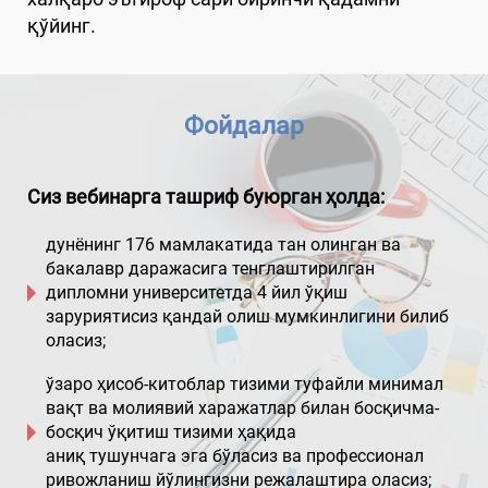
қўйинг.
Фойдалар
Сиз вебинарга ташриф буюрган ҳолда:
дунёнинг 176 мамлакатида тан олинган ва
бакалавр даражасига тенглаштирилган
дипломни университетда 4 йил ўқиш
заруриятисиз қандай олиш мумкинлигини билиб
оласиз;
ўзаро ҳисоб-китоблар тизими туфайли минимал
вақт ва молиявий харажатлар билан босқичма-
босқич ўқитиш тизими ҳақида
аниқ тушунчага эга бўласиз ва профессионал
ривожланиш йўлингизни режалаштира оласиз;