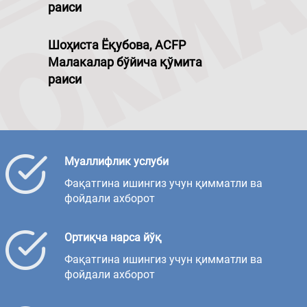
раиси
Шоҳиста Ёқубова, ACFP
Малакалар бўйича қўмита
раиси
Муаллифлик услуби
Фақатгина ишингиз учун қимматли ва
фойдали ахборот
Ортиқча нарса йўқ
Фақатгина ишингиз учун қимматли ва
фойдали ахборот