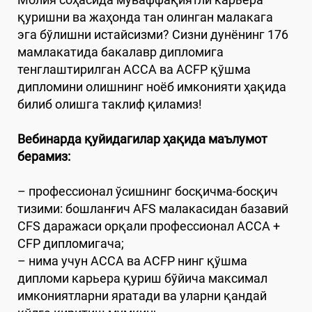
қуришни ва жаҳонда тан олинган малакага
эга бўлишни истайсизми? Сизни дунёнинг 176
мамлакатида бакалавр дипломига
тенглаштирилган ACCA ва ACFP қўшма
дипломини олишнинг ноёб имконияти ҳақида
билиб олишга таклиф қиламиз!
Вебинарда қуйидагилар ҳақида маълумот
берамиз:
– профессионал ўсишнинг босқичма-босқич
тизими: бошланғич AFS малакасидан базавий
CFS даражаси орқали профессионал ACCA +
CFP дипломигача;
– нима учун ACCA ва ACFP нинг қўшма
дипломи карьера қуриш бўйича максимал
имкониятларни яратади ва уларни қандай