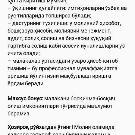
қўлга киритиш мумкин;
– ўқишнинг қулайлиги: имтиҳонларни ўзбек ва
рус тилларида топширса бўлади;
– дастурнинг тузилиши: у молиявий ҳисобот,
бошқарув ҳисоби, молиявий менежмент,
аудит, солиқ солиш ва бизнесни ҳуқуқий
тартибга солиш каби асосий йўналишларни ўз
ичига олади;
– малакалар ўртасидаги ўзаро ҳисоб-китоб
тизими – бу профессионал муваффақиятга
эришиш йўлингизни мақбуллаштиришга
ёрдам беради.
Махсус бонус:
малакани босқичма-босқич
олиш имкониятлари тўғрисида маълумот
берамиз.
Ҳозироқ рўйхатдан ўтинг!
Молия оламида
халқаро эътироф сари биринчи қадамни