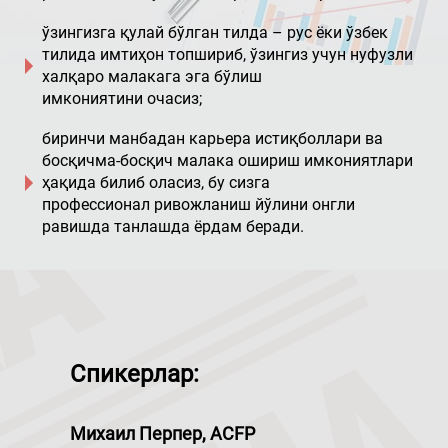
ўзингизга қулай бўлган тилда – рус ёки ўзбек
тилида имтиҳон топшириб, ўзингиз учун нуфузли
халқаро малакага эга бўлиш
имкониятини очасиз;
биринчи манбадан карьера истиқболлари ва
босқичма-босқич малака ошириш имкониятлари
ҳақида билиб оласиз, бу сизга
профессионал ривожланиш йўлини онгли
равишда танлашда ёрдам беради.
Спикерлар:
Михаил Перпер, ACFP