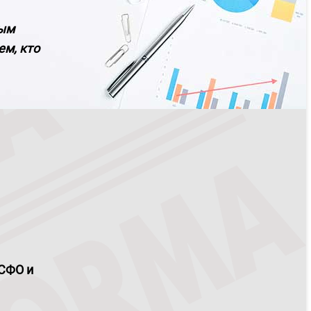
вым
ем, кто
МСФО и