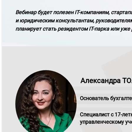
Вебинар будет полезен IT-компаниям, старт
и юридическим консультантам, руководителям
планирует стать резидентом IT-парка или уже 
Александра Т
О
снователь бухгал
С
пециалист с 17-ле
управленческому уч