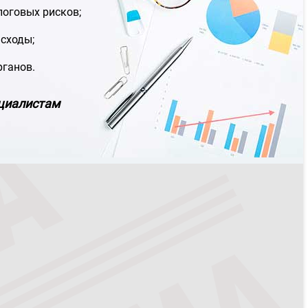
логовых рисков;
сходы;
рганов.
ециалистам