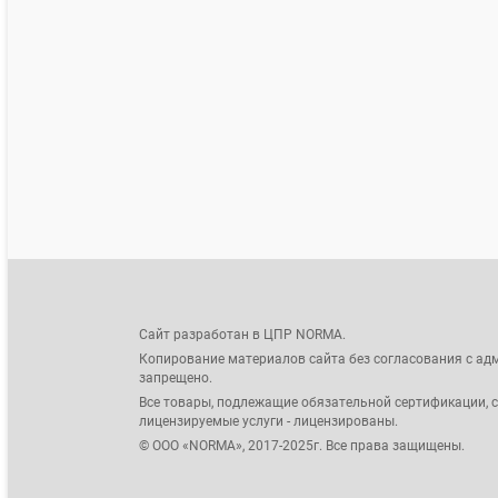
Сайт разработан в ЦПР NORMA.
Копирование материалов сайта без согласования с ад
запрещено.
Все товары, подлежащие обязательной сертификации, 
лицензируемые услуги - лицензированы.
© ООО «NORMA», 2017-2025г. Все права защищены.