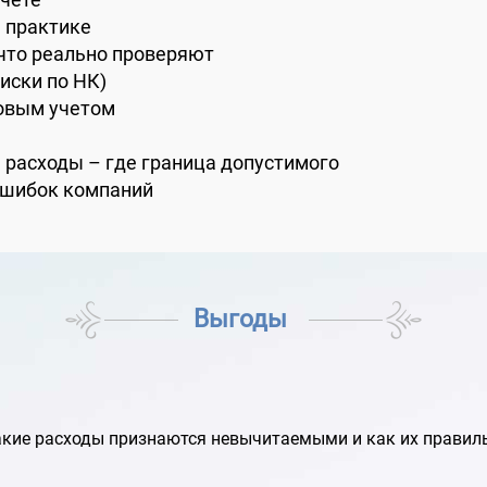
а практике
что реально проверяют
иски по НК)
говым учетом
 расходы – где граница допустимого
 ошибок компаний
Выгоды
какие расходы признаются невычитаемыми и как их правил