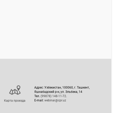
Адрес: Узбекистан, 100060, г. Ташкент,
Яшнабадский р-н, ул. Эльбека, 14
Тел.
(99878) 148-11-72
.
E-mail:
webinar@cpr.uz
Карта проезда