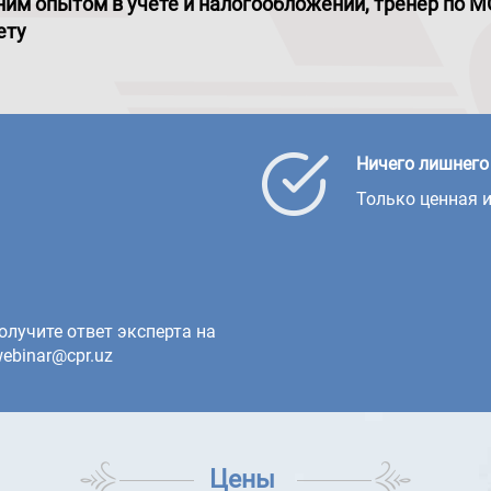
тним опытом в учете и налогообложении, тренер по 
ету
Ничего лишнего
Только ценная 
олучите ответ эксперта на
ebinar@cpr.uz
Цены