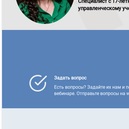
С
пециалист с 17-ле
управленческому уч
Задать вопрос
Есть вопросы? Задайте их нам и п
вебинаре. Отправьте вопросы на w