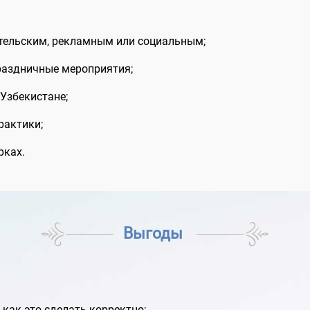
ительским, рекламным или социальным;
раздничные мероприятия;
Узбекистане;
рактики;
рках.
Выгоды
 как это сделать корректно;