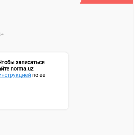
 Чтобы записаться
айте norma.uz
инструкцией
по ее