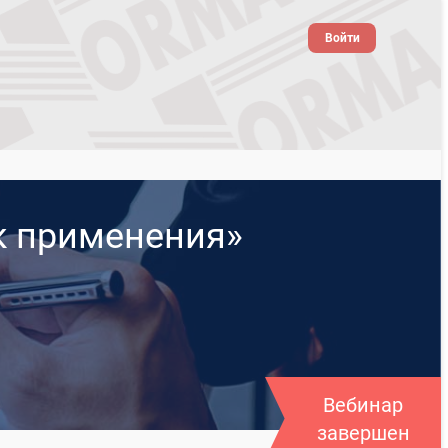
Войти
к применения»
Вебинар
завершен