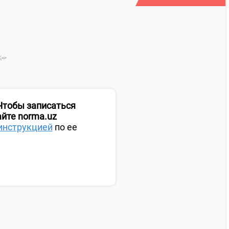
 Чтобы записаться
айте norma.uz
инструкцией
по ее