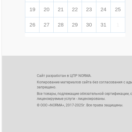
19
20
21
22
23
24
25
26
27
28
29
30
31
1
Сайт разработан в ЦПР NORMA.
Копирование материалов сайта без согласования с ад
запрещено.
Все товары, подлежащие обязательной сертификации, 
лицензируемые услуги - лицензированы.
© ООО «NORMA», 2017-2025г. Все права защищены.