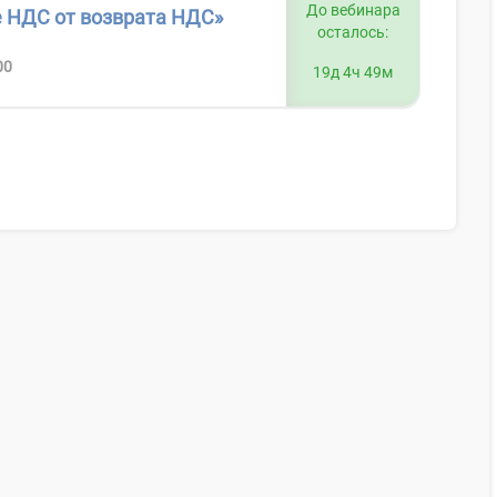
До вебинара
 НДС от возврата НДС»
осталось:
00
19д 4ч 49м