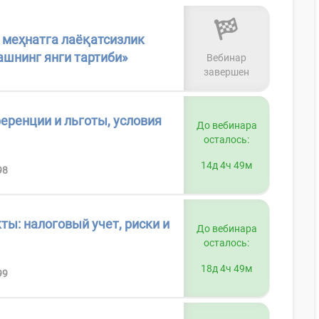
 меҳнатга лаёқатсизлик
ашнинг янги тартиби»
Вебинар
завершен
еренции и льготы, условия
До вебинара
осталось:
14д 4ч 49м
98
ы: налоговый учет, риски и
До вебинара
осталось:
18д 4ч 49м
99