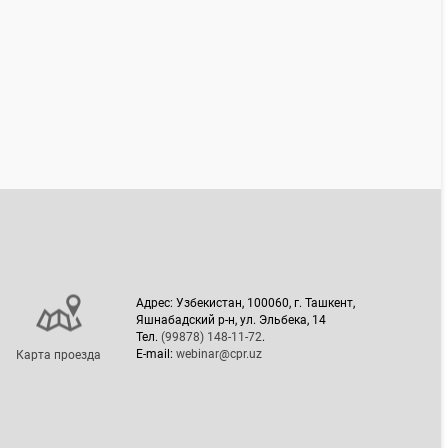
Адрес: Узбекистан, 100060, г. Ташкент,
Яшнабадский р-н, ул. Эльбека, 14
Тел.
(99878) 148-11-72
.
E-mail:
webinar@cpr.uz
Карта проезда