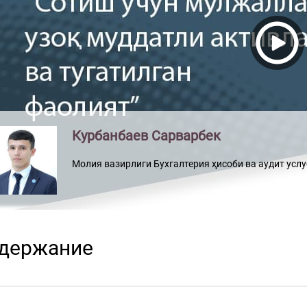
Курбанбаев Сарварбек
Молия вазирлиги Бухгалтерия ҳисоби ва аудит усл
держание