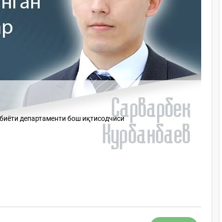
убиёти департаменти бош иқтисодчиси