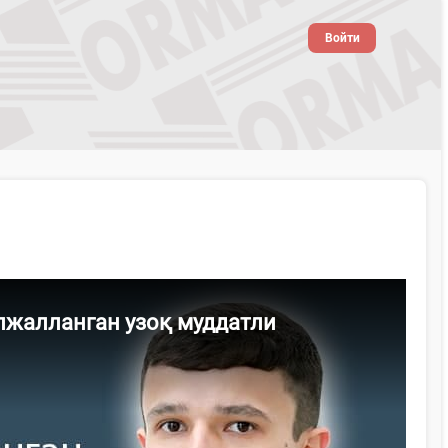
Войти
ўлжалланган узоқ муддатли