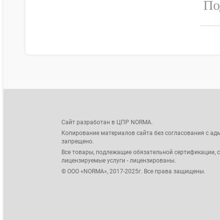
По
Сайт разработан в ЦПР NORMA.
Копирование материалов сайта без согласования с ад
запрещено.
Все товары, подлежащие обязательной сертификации, 
лицензируемые услуги - лицензированы.
© ООО «NORMA», 2017-2025г. Все права защищены.