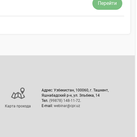
Перейти
Адрес: Узбекистан, 100060, г. Ташкент,
Яшнабадский р-н, ул. Эльбека, 14
Тел.
(99878) 148-11-72
.
E-mail:
webinar@cpr.uz
Карта проезда