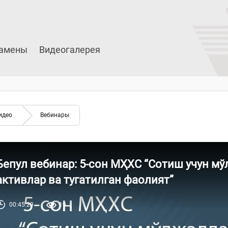
амены
Видеогалерея
идео
Вебинары
Бепул вебинар: 5-сон МҲХС “Сотиш учун м
активлар ва тугатилган фаолият”
00:45:29
19