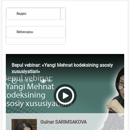
Видео
Вебинары
Bepul vebinar: «Yangi Mehnat kodeksining asosiy
xususiyatlari»
02:10:36
46
Gulnar SARIMSAKOVA