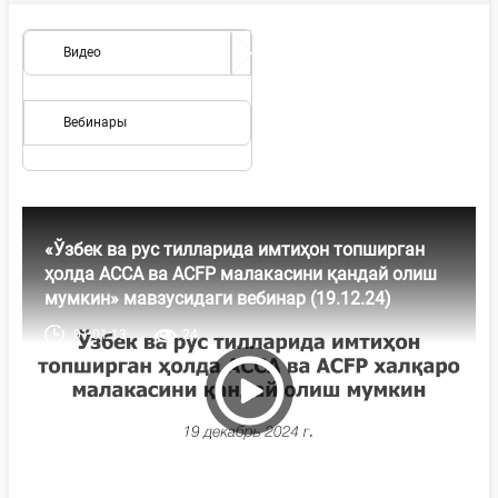
Видео
Вебинары
«Ўзбек ва рус тилларида имтиҳон топширган
ҳолда ACCA ва ACFP малакасини қандай олиш
мумкин» мавзусидаги вебинар (19.12.24)
01:01:13
24