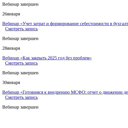
Вебинар завершен
26
января
Вебинар «Учет затрат и формирование себестоимости в бухгал
Смотреть запись
Вебинар завершен
28
января
Вебинар «Как закрыть 2025 год без проблем»
Смотреть запись
Вебинар завершен
30
января
Вебинар «Готовимся к внедрению МСФО: отчет о движении де
Смотреть запись
Вебинар завершен