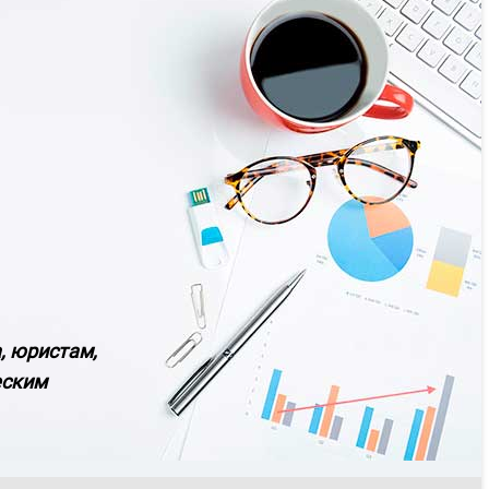
, юристам,
еским