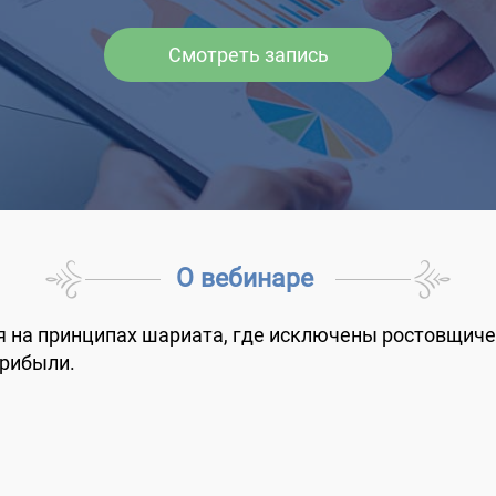
Смотреть запись
О вебинаре
я на принципах шариата, где исключены ростовщичес
прибыли.