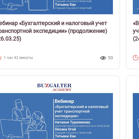
ебинар «Бухгалтерский и налоговый учет
«В
ранспортной экспедиции» (продолжение)
уч
26.03.25)
(2
53
1 час 42 минуты