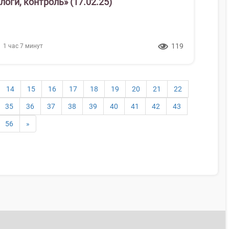
логи, контроль» (17.02.25)
119
1 час 7 минут
14
15
16
17
18
19
20
21
22
35
36
37
38
39
40
41
42
43
56
»