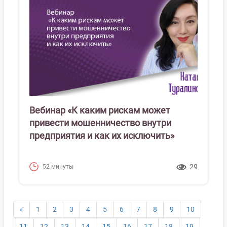
Вебинар «К каким рискам может
привести мошенничество внутри
предприятия и как их исключить»
29
52 минуты
«
1
2
3
4
5
6
7
8
9
10
11
12
13
14
15
16
17
18
19