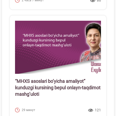
86
2 часа 7 минут
“MHXS asoslari boʼyicha amaliyot”
kunduzgi kursining bepul onlayn-taqdimot
mashgʼuloti
121
29 минут